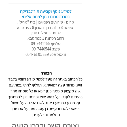
למידע נוסף וקביעת תור לבדיקה
במרכז מרום ניתן לפנות אלינו:
מרום - שירותים רפואיים | בית "מריק",
הצומת 8 פינת דרך השרון 8 כפר סבא
לחניה בתשלום חניון
רחוב הטחנה 1 כפר סבא
טלפון:
09-7441155
פקס:
09-7440544
וואטסאפ: 054-6105269
הבהרה:
כל הכתוב באתר זה נועד לספק מידע רפואי בלבד
ואינו מהווה עצה רפואית או תחליף להתייעצות עם
איש מקצוע מוסמך כגון רופא או כל מומחה אחר
בהתאם לעניין, על בסיס אישי ופרטני. אין להסתמך
על מידע המופיע באתר לשם החלטה על טיפול
רפואי כלשהו והעושה כן עושה זאת על אחריותו
המלאה והבלעדית.
יצירת קשר ודרכי הגעה