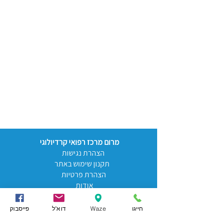
מרום מרכז רפואי קרדיולוגי
הצהרת נגישות
תקנון שימוש באתר
הצהרת פרטיות
אודות
מכון הלב
חייגו
Waze
דוא"ל
פייסבוק
דופלקס עורקי