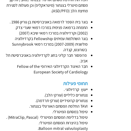
מסתם מיטרלי בצנתור (מיטראקליפ) וכן פעולות לסגירת
מחיצת הלב (ASD/PFO).
בוגר בית הספר לרפואה באוניברסיטת בן גוריון 1986 .
התמחה ברפואה פנימית במרכז רפואי שערי צדק
(2002) וקרדיולוגיה במרכז רפואי שיבא (2007)
בוגר השתלמות עמיתים Fellowship בקרדיולוגיה
פולשנית
(2007-2009)
במרכז רפואי Sunnybrook
בטורונטו, קנדה.
פרופסור חבר קליני בחוג לקרדיולוגיה באוניברסיטת תל
אביב.
חבר האיגוד הקרדיולוגי האירופי Fellow of the
European Society of Cardiology
תחומי פעילות
ייעוץ קרדיולוגי .
צנתורים כליליים (עורקי הלב).
צנתורים קרוטידיים (עורקי תרדמה).
‫‪TAVI‬‬ ‫החלפת המסתם האורטלי בצנתור‬‬‬‬‬‬‬‬‬.
טיפול במסתם המיטרלי.
טיפול בדליפת המסתם המיטרלי (MitraClip, Pascal) .
טיפול בהיצרות המסתם המיטרלי.
Balloon mitral valvuloplasty.