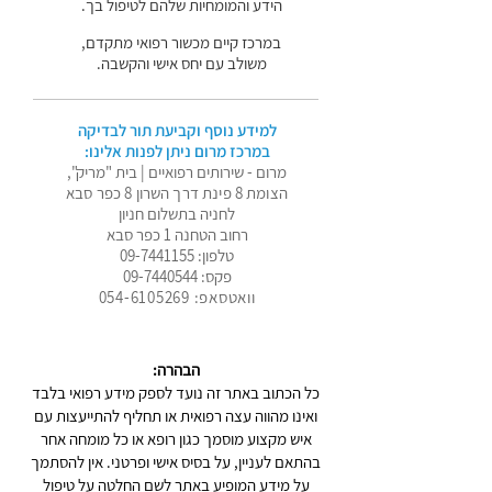
הידע והמומחיות שלהם לטיפול בך.
במרכז קיים מכשור רפואי מתקדם,
משולב עם יחס אישי והקשבה.
למידע נוסף וקביעת תור לבדיקה
במרכז מרום ניתן לפנות אלינו:
מרום - שירותים רפואיים | בית "מריק",
הצומת 8 פינת דרך השרון 8 כפר סבא
לחניה בתשלום חניון
רחוב הטחנה 1 כפר סבא
טלפון:
09-7441155
פקס:
09-7440544
וואטסאפ: 054-6105269
הבהרה:
כל הכתוב באתר זה נועד לספק מידע רפואי בלבד
ואינו מהווה עצה רפואית או תחליף להתייעצות עם
איש מקצוע מוסמך כגון רופא או כל מומחה אחר
בהתאם לעניין, על בסיס אישי ופרטני. אין להסתמך
על מידע המופיע באתר לשם החלטה על טיפול