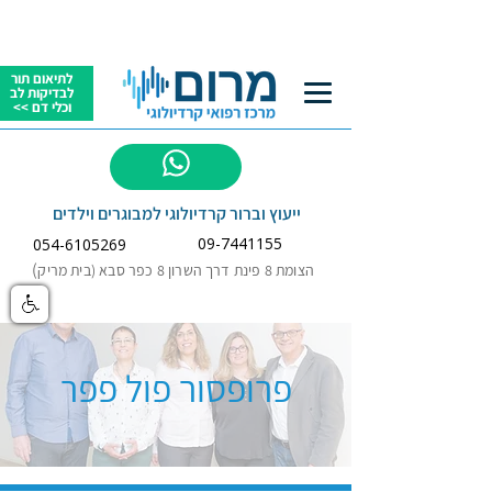
לתיאום תור
לבדיקות לב
וכלי דם >>
לשאלות
ייעוץ וברור קרדיולוגי למבוגרים וילדים
09-7441155
054-6105269
)
הצומת 8 פינת דרך השרון 8 כפר סבא (בית מריק
פרופסור פול פפר