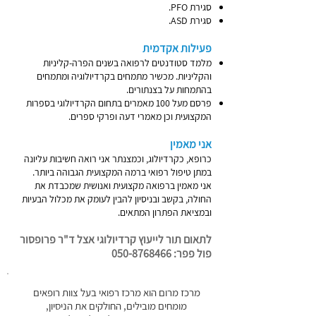
סגירת PFO.
סגירת ASD.
​פעילות אקדמית
מלמד סטודנטים לרפואה בשנים הפרה-קליניות
והקליניות. מכשיר מתמחים בקרדיולוגיה ומתמחים
בהתמחות על בצנתורים.
פרסם מעל 100 מאמרים בתחום הקרדיולוגי בספרות
המקצועית וכן מאמרי דעה ופרקי ספרים.
אני מאמין
כרופא, כקרדיולוג, וכמצנתר אני רואה חשיבות עליונה
במתן טיפול רפואי ברמה המקצועית הגבוהה ביותר.
אני מאמין ברפואה מקצועית ואנושית שמכבדת את
החולה, בקשב ובניסיון להבין לעומק את מכלול הבעיות
ובמציאת הפתרון המתאים.
לתאום תור לייעוץ קרדיולוגי אצל ד"ר פרופסור
פול פפר:
050-8768466
מרכז מרום הוא מרכז רפואי בעל צוות רופאים
מומחים מובילים, החולקים את הניסיון,