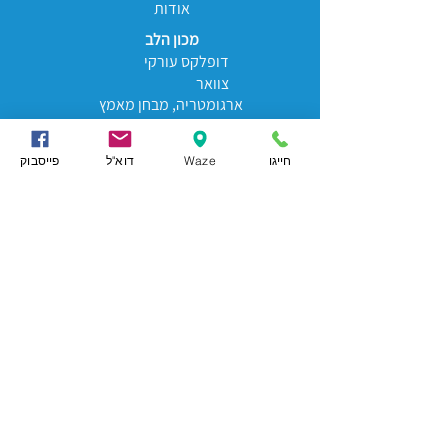
אודות
מכון הלב
דופלקס עורקי
צוואר
ארגומטריה, מבחן מאמץ
בדיקת אקו לב, אקו דופלר
אקו לב במאמץ
חייגו
Waze
דוא"ל
פייסבוק
הולטר לחץ דם
הולטר לב
בדיקת סקר, קרדיו צ'ק
אבחון טרשת עורקים
מרפאת כלי דם
בדיקות לב פרטיות
אקו לב פרטי
אקו לב לחברי מאוחדת
דופלר עורקי צוואר פרטי
בדיקות לב פרטיות
בדיקת אקו לב פרטית
קרדיולוגים מומחים