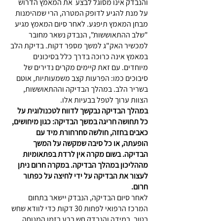
והנבדק אינו מסוגל לבצע את המאמץ הדרוש
על מנת להגיע לדופק המטרה, הרי שמהימנות
מבחן המאמץ תיפגע. לאחר סיום המאמץ מגיע
"שלב ההתאוששות", הנבדק נשאר מחובר
למכשיר האק"ג למשך מספר דקות. בדיקת הלב
במאמץ אינה כרוכה בדרך כלל בסיכונים
מיוחדים. עם זאת קיימים מקרים נדירים של
סיבוכים כמו: הפרעות קצב משמעותיות, אוטם
בשריר הלב. במהלך הבדיקה וההתאוששות,
הצוות ערוך לטפל בבעיות אלו.
במהלך הבדיקה נבקשך לדווח לטכנולוגית על
כל תחושה חריגה במשך הבדיקה: כגון מיחושים,
כאבים בחזה, חולשה סחרחורת מיד עם
הופעתה, או כל סיבה שמקשה על המשך
הבדיקה. בשום מקרה אין לרדת בפתאומיות
מההליכון במהלך הבדיקה. במקרה חרום ניתן
לעצור את הבדיקה על ידי לחיצה על כפתור
חרום.
לאחר סיום הבדיקה, הנבדק יישאר בתחום
המרכז הרפואי לפחות 30 דקות כדי לוודא שחש
בטוב. במידה והנבדק חש ברע בזמן המנוחה