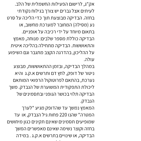
אק"ג, לרישום הפעילות החשמלית של הלב.
לעיתים אצל גברים יש צורך בגילוח נקודתי
בחזה. הבדיקה מבוצעת תוך כדי הליכה על סרט
נע (מסילה) המחובר למערכת מחשוב, או
בתאום מיוחד על ידי רכיבה על אופניים.
הבדיקה כוללת מספר שלבים: מנוחה, מאמץ
והתאוששות. הבדיקה מתחילה בהליכה איטית
על ההליכון, בהדרגה הקצב מתגבר וגם השיפוע
עולה.
במהלך הבדיקה, ובזמן ההתאוששות, מבוצע
ניטור של דופק, לחץ דם ותרשים א.ק.ג והיא
נערכת, בהתאם לפרוטוקול הרפואי המותאם
ליכולת התפקודית המשוערת של הנבדק. משך
הבדיקה תלוי בכושר הגופני ובתסמינים של
הנבדק.
המאמץ נמשך עד שהדופק מגיע "לערך
המטרה" שהנו 220 פחות גיל הנבדק, או עד
שמופיעים תסמינים שאינם תקינים כגון מיחושים
בחזה וקוצר נשימה שאינם מאפשרים המשך
הבדיקה, או שינויים בתרשים א.ק.ג . במידה