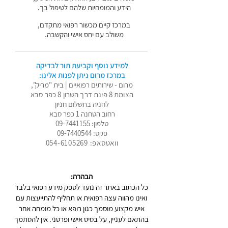
הידע והמומחיות שלהם לטיפול בך.
במרכז קיים מכשור רפואי מתקדם,
משולב עם יחס אישי והקשבה.
למידע נוסף וקביעת תור לבדיקה
במרכז מרום ניתן לפנות אלינו:
מרום - שירותים רפואיים | בית "מריק",
הצומת 8 פינת דרך השרון 8 כפר סבא
לחניה בתשלום חניון
רחוב הטחנה 1 כפר סבא
טלפון:
09-7441155
פקס:
09-7440544
וואטסאפ: 054-6105269
הבהרה:
כל הכתוב באתר זה נועד לספק מידע רפואי בלבד
ואינו מהווה עצה רפואית או תחליף להתייעצות עם
איש מקצוע מוסמך כגון רופא או כל מומחה אחר
בהתאם לעניין, על בסיס אישי ופרטני. אין להסתמך