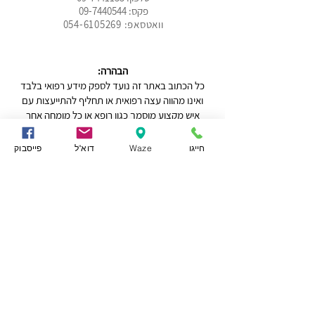
פקס:
09-7440544
וואטסאפ: 054-6105269
הבהרה:
כל הכתוב באתר זה נועד לספק מידע רפואי בלבד
ואינו מהווה עצה רפואית או תחליף להתייעצות עם
איש מקצוע מוסמך כגון רופא או כל מומחה אחר
בהתאם לעניין, על בסיס אישי ופרטני. אין להסתמך
על מידע המופיע באתר לשם החלטה על טיפול
חייגו
Waze
דוא"ל
פייסבוק
רפואי כלשהו והעושה כן עושה זאת על אחריותו
המלאה והבלעדית.
יצירת קשר ודרכי הגעה