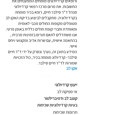
ורופאים קרדיולוגים מומחים המפענחים את
התשובות. את מרום מרכז רפואי קרדיולוגי
מנהל ד"ר סילבר חיים, רופא בכיר מומחה
בקרדיולוגיה. מתקבלים לביצוע בדיקת האקו לב
מטופלים מקופות החולים מכבי לאומית
ומאוחדת וחברי קופת חולים כללית באופן פרטי.
אנו משתדלים לתאם תורים בזמינות מרבית ,
בהתאמה אישית, עם שרות אדיב ומקצועי ויחס
אישי.
המידע בתוכן זה, נערך ונסרק על ידי ד"ר חיים
סילבר- קרדיולוג מומחה בכיר, כול הזכויות
שמורות לד"ר חיים סילבר.
אקו לב
סטנט בלב
ייעוץ קרדיולוגי
אי ספיקת לב
קוצב לב ודפיברילטור
בעיות קרדיולוגיות שכיחות
תרופות שכיחות