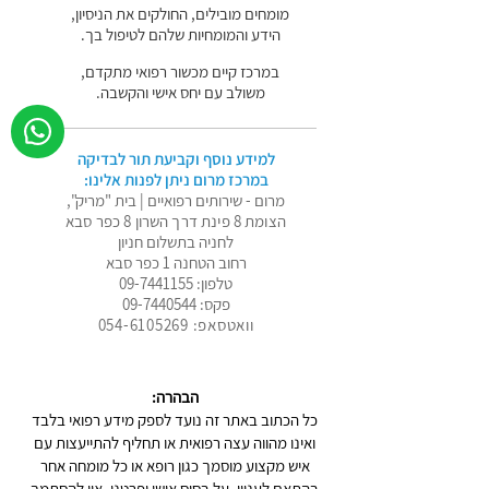
מומחים מובילים, החולקים את הניסיון,
הידע והמומחיות שלהם לטיפול בך.
במרכז קיים מכשור רפואי מתקדם,
משולב עם יחס אישי והקשבה.
למידע נוסף וקביעת תור לבדיקה
במרכז מרום ניתן לפנות אלינו:
מרום - שירותים רפואיים | בית "מריק",
הצומת 8 פינת דרך השרון 8 כפר סבא
לחניה בתשלום חניון
רחוב הטחנה 1 כפר סבא
טלפון:
09-7441155
פקס:
09-7440544
וואטסאפ: 054-6105269
הבהרה:
כל הכתוב באתר זה נועד לספק מידע רפואי בלבד
ואינו מהווה עצה רפואית או תחליף להתייעצות עם
איש מקצוע מוסמך כגון רופא או כל מומחה אחר
בהתאם לעניין, על בסיס אישי ופרטני. אין להסתמך