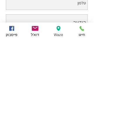
חייגו
Waze
דוא"ל
פייסבוק
אני מאשר/ת את
מדיניות הפרטיות
של האתר
שלח