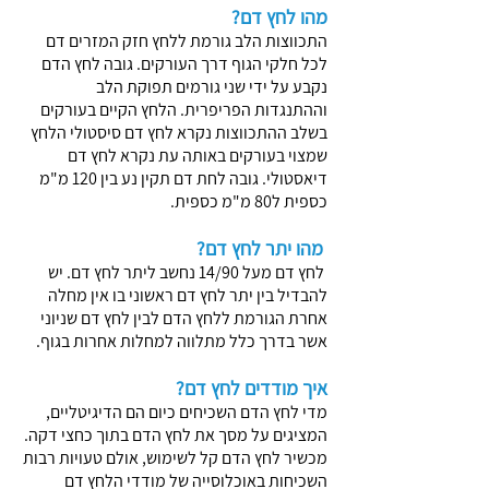
מהו לחץ דם?
התכווצות הלב גורמת ללחץ חזק המזרים דם
לכל חלקי הגוף דרך העורקים. גובה לחץ הדם
נקבע על ידי שני גורמים תפוקת הלב
וההתנגדות הפריפרית. הלחץ הקיים בעורקים
בשלב ההתכווצות נקרא לחץ דם סיסטולי הלחץ
שמצוי בעורקים באותה עת נקרא לחץ דם
דיאסטולי. גובה לחת דם תקין נע בין 120 מ"מ
כספית ל80 מ"מ כספית.
מהו יתר לחץ דם?
לחץ דם מעל 14/90 נחשב ליתר לחץ דם. יש
להבדיל בין יתר לחץ דם ראשוני בו אין מחלה
אחרת הגורמת ללחץ הדם לבין לחץ דם שניוני
אשר בדרך כלל מתלווה למחלות אחרות בגוף.
איך מודדים לחץ דם?
מדי לחץ הדם השכיחים כיום הם הדיגיטליים,
המציגים על מסך את לחץ הדם בתוך כחצי דקה.
מכשיר לחץ הדם קל לשימוש, אולם טעויות רבות
השכיחות באוכלוסייה של מודדי הלחץ דם