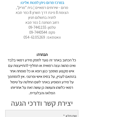
במרכז מרום ניתן לפנות אלינו:
מרום - שירותים רפואיים | בית "מריק",
הצומת 8 פינת דרך השרון 8 כפר סבא
לחניה בתשלום חניון
רחוב הטחנה 1 כפר סבא
טלפון:
09-7441155
פקס:
09-7440544
וואטסאפ: 054-6105269
הבהרה:
כל הכתוב באתר זה נועד לספק מידע רפואי בלבד
ואינו מהווה עצה רפואית או תחליף להתייעצות עם
איש מקצוע מוסמך כגון רופא או כל מומחה אחר
בהתאם לעניין, על בסיס אישי ופרטני. אין להסתמך
על מידע המופיע באתר לשם החלטה על טיפול
רפואי כלשהו והעושה כן עושה זאת על אחריותו
המלאה והבלעדית.
יצירת קשר ודרכי הגעה