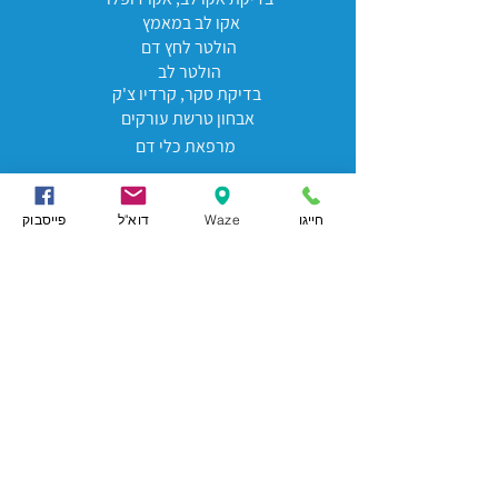
אקו לב במאמץ
הולטר לחץ דם
הולטר לב
בדיקת סקר, קרדיו צ'ק
אבחון טרשת עורקים
מרפאת כלי דם
בדיקות לב פרטיות
אקו לב פרטי
חייגו
Waze
דוא"ל
פייסבוק
אקו לב לחברי מאוחדת
דופלר עורקי צוואר פרטי
בדיקות לב פרטיות
בדיקת אקו לב פרטית
קרדיולוגים מומחים
ד"ר חיים
סילבר
ד"ר רמי פוגלמן
ד"ר אביטל פורטר
פרופסור פול פפר
ד"ר ליעז זילברמן