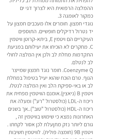
להפחית את התמותה ממחלת לב כלילית.
ההמלצה הרפואית היא לצרוך דגי ים
כמקור לאומגה 3.
נוגדי חמצון. חומרים אלו מעכבים חמצון על
יד נטרול רדיקלים חופשיים. התוספים
העיקריים הם ויטמין E, ביתא-קרוטן וויטמין
C. מחקרים לא הוכיחו את יעילותם במניעת
התקדמות מחלת לב ולכן אין המלצה לחולי
לב לנטלם.
Coenzyme Q. חומר נוגד חמצון שמייצר
הגוף. טרם הוכח שהוא יעיל בטיפול במחלת
לב או באי-ספיקת הלב ואין המלצה לנטלו.
ויטמין B (ניאצין).אומנם הוויטמין מפחית את
ריכוז ה-LDL (כולסטרול "רע") ומעלה את
ריכוז ה-HDL (כולסטרול "טוב")..אך בשנים
האחרונות נמצא כי שימוש בוויטמין זה ,
גורם ליותר נזק מתןעלת לכן אסור לקחתו .
ויטמין 9B (חומצה פולית). לוויטמין חשיבות