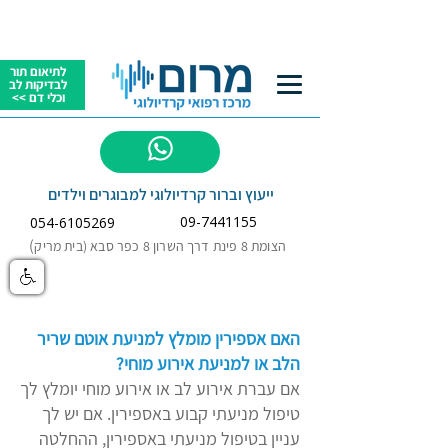
לתיאום תור
לבדיקות לב
וכלי דם >>
לשאלות
ייעוץ וברור קרדיולוגי למבוגרים וילדים
09-7441155
054-6105269
)
הצומת 8 פינת דרך השרון 8 כפר סבא (בית מריק
האם אספירין מומלץ למניעת אוטם שריר
הלב או למניעת אירוע מוחי?
אם עברת אירוע לב או אירוע מוחי יומלץ לך
טיפול מניעתי קבוע באספירין. אם יש לך
עניין בטיפול מניעתי באספירין, ההחלטה