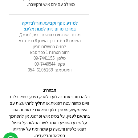
משולב עם יחס אישי והקשבה.
למידע נוסף וקביעת תור לבדיקה
במרכז מרום ניתן לפנות אלינו:
מרום - שירותים רפואיים | בית "מריק",
הצומת 8 פינת דרך השרון 8 כפר סבא
לחניה בתשלום חניון
רחוב הטחנה 1 כפר סבא
טלפון:
09-7441155
פקס:
09-7440544
וואטסאפ: 054-6105269
הבהרה:
כל הכתוב באתר זה נועד לספק מידע רפואי בלבד
ואינו מהווה עצה רפואית או תחליף להתייעצות עם
איש מקצוע מוסמך כגון רופא או כל מומחה אחר
בהתאם לעניין, על בסיס אישי ופרטני. אין להסתמך
על מידע המופיע באתר לשם החלטה על טיפול
רפואי כלשהו והעושה כן עושה זאת על אחריותו
המלאה והבלעדית.