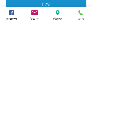
שלח
חייגו
Waze
דוא"ל
פייסבוק
מרום מרכז רפואי קרדיולוגי
הצהרת נגישות
תקנון שימוש באתר
הצהרת פרטיות
אודות
מכון הלב