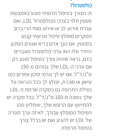
כולסטרול?
ת: הצורך בטיפול תרופתי מונע באמצעות
סטטין תלוי בערכי הכולסטרול LDL, ואם
עברת אירוע לב או אירוע מוחי הרי ברוב
המקרים מומלץ טיפול מניעתי קבוע
בסטטין. אם הנך אדם בריא שגורם הסיכון
היחיד שלו הוא ערכי כולסטרול מוגברים
בדם, נראה שיהיה צורך בטיפול מונע רק
אם ערכי ה-LDL שלך גבוהים מ-190
מ"ג/ד"ל. אם יש לך גורמי סיכון אחרים כמו
עישון או סוכרת, יומלץ לך ככל הנראה על
נטילת התרופה גם במקרה שרמת ה-LDL
שלך נמוכה מ-160 מ"ג/ד"ל. בכל מקרה יש
להתייעץ עם הרופא שלך, שיחליט מהו
הטיפול המומלץ עבורך, לאיזה ערך מטרה
של LDL יש להגיע ואם יש בכלל צורך
בטיפול תרופתי.