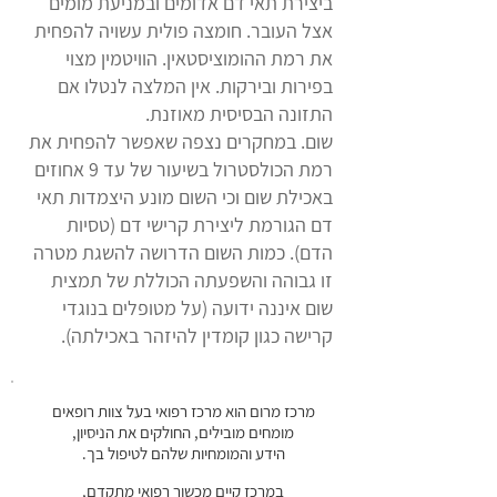
ביצירת תאי דם אדומים ובמניעת מומים
אצל העובר. חומצה פולית עשויה להפחית
את רמת ההומוציסטאין. הוויטמין מצוי
בפירות ובירקות. אין המלצה לנטלו אם
התזונה הבסיסית מאוזנת.
שום. במחקרים נצפה שאפשר להפחית את
רמת הכולסטרול בשיעור של עד 9 אחוזים
באכילת שום וכי השום מונע היצמדות תאי
דם הגורמת ליצירת קרישי דם (טסיות
הדם). כמות השום הדרושה להשגת מטרה
זו גבוהה והשפעתה הכוללת של תמצית
שום איננה ידועה (על מטופלים בנוגדי
קרישה כגון קומדין להיזהר באכילתה).
מרכז מרום הוא מרכז רפואי בעל צוות רופאים
מומחים מובילים, החולקים את הניסיון,
הידע והמומחיות שלהם לטיפול בך.
במרכז קיים מכשור רפואי מתקדם,