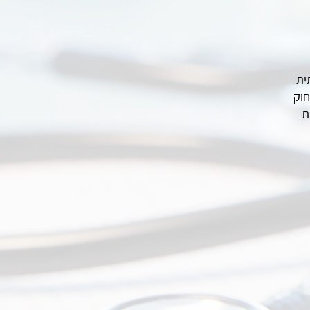
ית
חוק
בלות