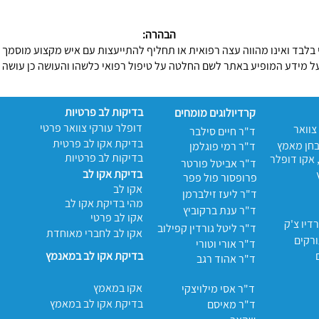
הבהרה:
בלבד ואינו מהווה עצה רפואית או תחליף להתייעצות עם איש מקצוע מוסמך כ
על מידע המופיע באתר לשם החלטה על טיפול רפואי כלשהו והעושה כן עושה
בדיקות לב פרטיות
קרדיולוגים מומחים
דופלר עורקי צוואר פרטי
צוואר
ד"ר חיים סילבר
בדיקת אקו לב פרטית
בחן מאמץ
ד"ר רמי פוגלמן
בדיקות לב פרטיות
 אקו דופלר
ד"ר אביטל פורטר
בדיקת אקו לב
פרופסור פול פפר
אקו לב
ד"ר ליעז זילברמן
מהי בדיקת אקו לב
ד"ר ענת ברקוביץ
אקו לב פרטי
דיו צ'ק
ד"ר ליטל גורדין קפילוב
אקו לב לחברי מאוחדת
רקים
ד"ר אורי וטורי
בדיקת אקו לב במאנמץ
ד"ר אהוד רגב
אקו במאמץ
ד"ר אסי מילויצקי
בדיקת אקו לב במאמץ
ד"ר מאיסם