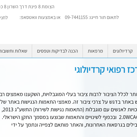
הצומת 8 פינת דרך השרון 8 כפר סבא (בית מריק)
לתאום תור חייגו: 09-7441155
או באמצעות וואטסאפ:
לחניה 
קרדיולוגים
מרפאות
הכנה לבדיקות וטפסים
שאלות ותשובות
ז רפואי קרדיולוגי
תר לכלל הציבור לרבות ציבור בעלי המוגבלויות, השקענו מאמצים רב
באתר בדגש על צרכי ציבור זה. מאמצי התאמות הנגישות באתר שלנ
בוצעו בהתאם לתקנה 35 ב
הישראלי ת"י 5568 המבוסס על הנחיות 2.0WCAG ובכפוף לשינויים והתאמות שבוצעו במסמך התקן הישראלי.
ים בגרסאות האחרונות, והאתר מותאם לצפייה ונתמך על ידי