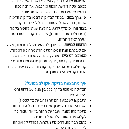
הפשטות שלה. הבדיקה אינה פולשנית, אינה כרוכה
בכאב ואינה דורשת הכנות מורכבות, אך הנה כמה
דגשים שיהפכו את החוויה שלכם לנוחה יותר:
אין צורך בצום
- בניגוד לבדיקות דם או בדיקות הדמיה
אחרות, ניתן לאכול ולשתות כרגיל לפני הבדיקה.
ביגוד נוח
- מומלץ להגיע בחולצה שניתן להסיר בקלות
(כמו חולצה עם כפתורים), שכן הבדיקה דורשת גישה
ישירה לאזור החזה.
תרופות קבועות
- אין צורך להפסיק נטילת תרופות, אלא
אם קיבלתם הנחיה מפורשת אחרת מהרופא המטפל.
מסמכים רפואיים
- מומלץ להביא עמכם תוצאות של
בדיקות אקו קודמות, אק"ג אחרון או סיכומי ביקור אצל
קרדיולוג. השוואה לבדיקות קודמות היא קריטית להבנת
הדינמיקה של הלב לאורך זמן.
איך מתבצעת בדיקת אקו לב בפועל?
הבדיקה נמשכת בדרך כלל בין 15 ל-20 דקות והיא
פשוטה מאוד:
תתבקשו לשכב על המיטה (לרוב על צד שמאל).
הטכנאי ימרח ג'ל שקוף על בסיס מים על אזור החזה.
מתמר קטן (סונר) יועבר על החזה בזוויות שונות כדי
לקלוט את תמונת הלב מכל הכיוונים.
בתום הבדיקה, התמונות נשלחות לקרדיולוג מומחה
לצורך פיענוח מעמיק.