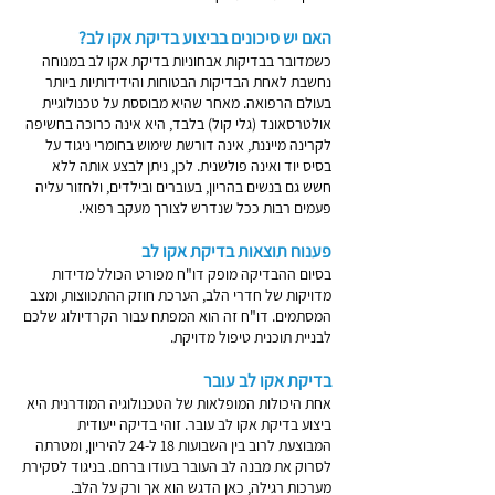
האם יש סיכונים בביצוע בדיקת אקו לב?
כשמדובר בבדיקות אבחוניות בדיקת אקו לב במנוחה
נחשבת לאחת הבדיקות הבטוחות והידידותיות ביותר
בעולם הרפואה. מאחר שהיא מבוססת על טכנולוגיית
אולטרסאונד (גלי קול) בלבד, היא אינה כרוכה בחשיפה
לקרינה מייננת, אינה דורשת שימוש בחומרי ניגוד על
בסיס יוד ואינה פולשנית. לכן, ניתן לבצע אותה ללא
חשש גם בנשים בהריון, בעוברים ובילדים, ולחזור עליה
פעמים רבות ככל שנדרש לצורך מעקב רפואי.
פענוח תוצאות בדיקת אקו לב
בסיום ההבדיקה מופק דו"ח מפורט הכולל מדידות
מדויקות של חדרי הלב, הערכת חוזק ההתכווצות, ומצב
המסתמים. דו"ח זה הוא המפתח עבור הקרדיולוג שלכם
לבניית תוכנית טיפול מדויקת.
בדיקת אקו לב עובר
אחת היכולות המופלאות של הטכנולוגיה המודרנית היא
ביצוע בדיקת אקו לב עובר. זוהי בדיקה ייעודית
המבוצעת לרוב בין השבועות 18 ל-24 להיריון, ומטרתה
לסרוק את מבנה לב העובר בעודו ברחם. בניגוד לסקירת
מערכות רגילה, כאן הדגש הוא אך ורק על הלב.