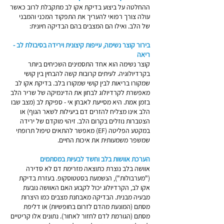
ההחלטה על ביצוע בדיקת אקו לב מתקבלת לרוב כאשר
עולה צורך רפואי להעריך את התפקוד המכני והמבני
של הלב. ואילו הם המצבים בהם הבדיקה חיונית:
בירור קוצר נשימה, עייפות קיצונית וירידה בסיבולת לב -
ריאה
קוצר נשימה הוא אחד התסמינים השכיחים ביותר
בקרדיולוגיה. לעיתים קרובות קשה להבחין בין קושי
שמקורו בריאות לבין קושי שמקורו בלב. בדיקת אקו לב
מאפשרת לקרדיולוג לבחון את הדינמיקה של שריר הלב
בזמן אמת. היא מסייעת לאבחן אי - ספיקת לב (מצב שבו
הלב אינו מצליח להזרים דם ביעילות לשאר הגוף) או
הצטברות נוזלים בקרום הלב. זיהוי מוקדם של ירידה
במקטע הפליטה (EF) מאפשר להתאים טיפול תרופתי
שמשפר משמעותית את איכות החיים.
הערכת אוושות בלב וחשד לבעיות במסתמים
אוושה בלב נוצרת כתוצאה מזרימת דם לא סדירה
("מערבולות"), הנשמעת בסטטוסקופ. בעזרת בדיקת
אקו לב, הקרדיולוג יכול לקבוע האם האוושה נובעת
מבעיה מבנית. הבדיקה מאבחנת מצבים כמו היצרות
מסתם (המונעת מהדם לזרום בחופשיות) או דליפת
מסתם (הגורמת לדם לחזור לאחור). נתונים אלו קריטיים