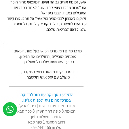
אישי, זמינות תורים גבוהה ופיענוח מקצועי מהיר הופך
את "מרום מרכז רפואי קרדיולוגי" לאחד המרכזים
המובילים באבחון לבבי בישראל.
זקוקים לאבחון לבבי מהיר ומקצועי? אל תחכו. צרו קשר
עוד היום לתיאום תור לבדיקת אקו לב ותנו למומחים
שלנו לדאוג לבריאות שלכם.
מרכז מרום הוא מרכז רפואי בעל צוות רופאים
מומחים מובילים, החולקים את הניסיון,
הידע והמומחיות שלהם לטיפול בך.
במרכז קיים מכשור רפואי מתקדם,
משולב עם יחס אישי והקשבה.
למידע נוסף וקביעת תור לבדיקה
במרכז מרום ניתן לפנות אלינו:
מרום - שירותים רפואיים | בית "מריק",
הצומת 8 פינת דרך השרון 8 כפר סבא
לחניה בתשלום חניון
רחוב הטחנה 1 כפר סבא
טלפון:
09-7441155