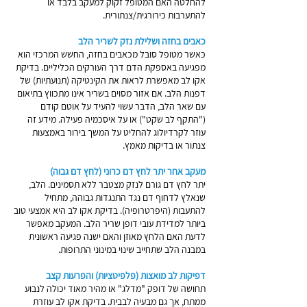
להחלטה האם המטופל זקוק למעקב בלבד או
להתערבות כירורגית/צנתורית.
כאבים בחזה ושלילת נזק לשריר הלב
כאשר מטופל סובל מכאבים בחזה, החשש המרכזי הוא
מפגיעה באספקת הדם דרך העורקים הכליליים. בדיקת
אקו לב מאפשרת לראות את הקינטיקה (תנועתיות) של
דפנות הלב. אם אזור מסוים בשריר אינו מתכווץ בתיאום
עם שאר הלב, הדבר עשוי להעיד על אוטם קודם
("התקף לב שקט") או על איסכמיה פעילה. מידע זה
עוזר לקרדיולוג להחליט על המשך בירור באמצעות
צנתור או בדיקות מאמץ.
מעקב אחר יתר לחץ דם כרוני (לחץ דם גבוה)
יתר לחץ דם גורם לנזק מצטבר ללא תסמינים. הלב,
שנאלץ לדחוף דם נגד התנגדות גבוהה, מתחיל
להתעבות (היפרטרופיה). בדיקת אקו לב היא אמצעי טוב
ביותר למדידת עובי דופן שריר הלב. המעקב מאפשר
לדעת האם הלחץ מאוזן והאם ישנה פגיעה ראשונית
במבנה הלב שתחייב שינוי במינוני התרופות.
דפיקות לב מואצות (פלפיטציות) והפרעות קצב
תחושה של דופק "מדלג" או מהיר מאוד יכולה לנבוע
ממתח, אך גם מבעיה לבבית. בדיקת אקו לב עוזרת