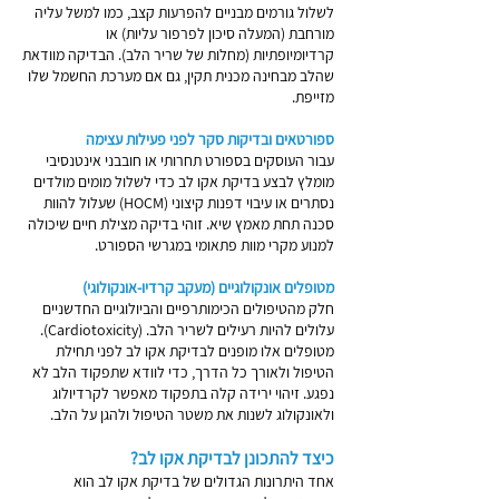
לשלול גורמים מבניים להפרעות קצב, כמו למשל עליה
מורחבת (המעלה סיכון לפרפור עליות) או
קרדיומיופתיות (מחלות של שריר הלב). הבדיקה מוודאת
שהלב מבחינה מכנית תקין, גם אם מערכת החשמל שלו
מזייפת.
ספורטאים ובדיקות סקר לפני פעילות עצימה
עבור העוסקים בספורט תחרותי או חובבני אינטנסיבי
מומלץ לבצע בדיקת אקו לב כדי לשלול מומים מולדים
נסתרים או עיבוי דפנות קיצוני (HOCM) שעלול להוות
סכנה תחת מאמץ שיא. זוהי בדיקה מצילת חיים שיכולה
למנוע מקרי מוות פתאומי במגרשי הספורט.
מטופלים אונקולוגיים (מעקב קרדיו-אונקולוגי)
חלק מהטיפולים הכימותרפיים והביולוגיים החדשניים
עלולים להיות רעילים לשריר הלב. (Cardiotoxicity).
מטופלים אלו מופנים לבדיקת אקו לב לפני תחילת
הטיפול ולאורך כל הדרך, כדי לוודא שתפקוד הלב לא
נפגע. זיהוי ירידה קלה בתפקוד מאפשר לקרדיולוג
ולאונקולוג לשנות את משטר הטיפול ולהגן על הלב.
כיצד להתכונן לבדיקת אקו לב?
אחד היתרונות הגדולים של בדיקת אקו לב הוא