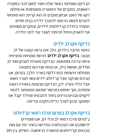
הבדיקה מומלצת כאשר עולה חשד למום לבבי בסקירה
ראשונית, במקרים של היסטוריה משפחתית או מחלות
רקע של האם. אבחון מוקדם זה הוא קריטי; הוא מאפשר
להורים ולצוות הרפואי להיערך ללידה בבית חולים
המצויד ביחידה קרדיולוגית לילדים, ובמקרים מסוימים
אף להעניק טיפול תרופתי לעובר עוד לפני הלידה.
בדיקת אקו לב ילדים
כאשר מדובר בילדים, הלב אינו גרסה קטנה של לב
מבוגר.
בדיקת אקו לב ילדים
דורשת מומחיות ספציפית
וגישה עדינה ומותאמת. הבדיקה מיועדת לאבחן מומי לב
מולדים, אוושות בלב, או בעיות שנרכשו כתוצאה
ממחלות זיהומיות (כמו דלקת בשריר הלב). במרום, אנו
מבינים שביקור אצל קרדיולוג ילדים עשוי לעורר חשש
אצל הילד והוריו. לכן, הבדיקה מבוצעת באווירה רגועה
ומזמינה, תוך שימוש במכשור מותאם המאפשר לזהות
ליקויים מבניים עדינים ביותר ולהבטיח שהילד יקבל את
המעקב הנכון לצורך גדילה תקינה ובריאה.
בדיקת אקו לב במרום מרכז רפואי קרדיולוגי
ב"מרום מרכז רפואי לב וכלי דם, אנו מעמידים
לרשותכם את הטכנולוגיה החדישה ביותר יחד עם צוות
טכנאים וקרדיולוגים מהשורה הראשונה. השילוב בין יחס