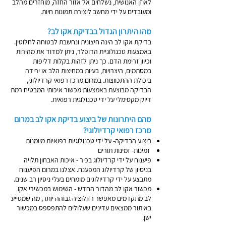
לאוזן האנושית, נשלחים אל אזור החזה, מוחזרים מהלב
ומעובדים על ידי מחשב ליצירת תמונות חיות.
מהו היתרון הגדול בבדיקת אקו לב?
בדיקת אקו לב הינה חיצונית ונחשבת לבטוחה לחלוטין.
באמצעות טכנולוגיית הדופלר, ניתן למדוד את מהירות
וכיוון זרימת הדם. כך ניתן לזהות בקלות דליפות
במסתמים, היצרויות, בעיות במחיצות הלב או ירידה
ביכולת ההתכווצות. במרום מרכז רפואי קרדיולוגי,
הבדיקה מבוצעת באמצעות מכשור איכותי המבטיח רמת
דיוק מקסימלי על ידי טכנולוגית רפואית.
מהם היתרונות של ביצוע בדיקת אקו לב במרום
מרכז רפואי קרדיולוגי?
ביצוע הבדיקה- על ידי טכנולוגיות רפואיות מיומנות
זמינות- זמינות תורים
פיענוח על ידי קרדיולוג בכיר - איכות האבחון תלויה
בניסיון של קרדיולוג המפענח. אצלנו במרום הפיענוח
מתבצע על ידי קרדיולוגים מומחים בעלי ניסיון רב שנים.
מכשור אקו לב מהדור החדש - השימוש במכשירי אקו
לב מתקדמים מאפשר רזולוציה גבוהה יותר, מה שמסייע
באיתור ממצאים עדינים שעלולים להתפספס במכשור
ישן.