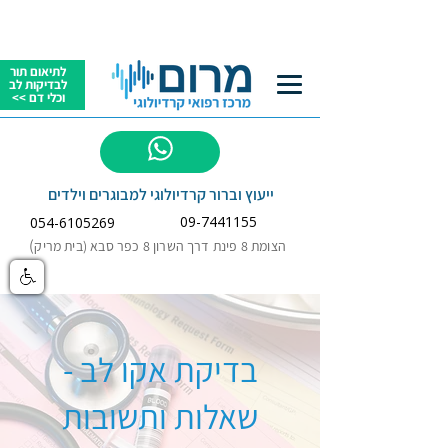
לתיאום תור
לבדיקות לב
וכלי דם >>
לשאלות
ייעוץ וברור קרדיולוגי למבוגרים וילדים
09-7441155
054-6105269
)
הצומת 8 פינת דרך השרון 8 כפר סבא (בית מריק
בדיקת אקו לב -
שאלות ותשובות